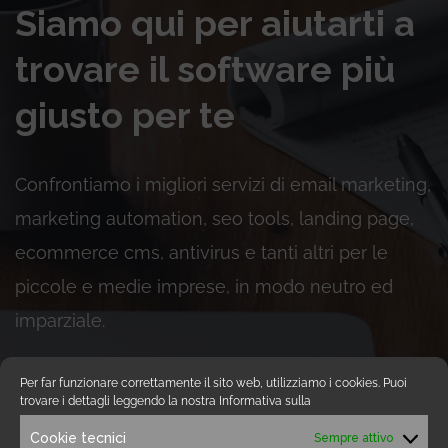
Siamo qui per aiutarti a
trovare il software più
giusto per te
Confrontiamo i migliori servizi di email marketing,
marketing automation, seo tools, landing page,
ecommerce cms, antivirus e tanti altri per le
piccole e medie imprese, in modo neutro ed
imparziale.
Per far funzionare correttamente il sito web, utilizziamo i cookies. Puoi
trovare i dettagli leggendo la nostra Informativa sulla
Esplora Software
Cookie tecnici
Sempre attivo