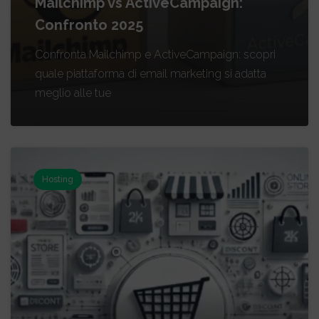
Mailchimp vs ActiveCampaign:
Confronto 2025
Confronta Mailchimp e ActiveCampaign: scopri
quale piattaforma di email marketing si adatta
meglio alle tue
Hosting