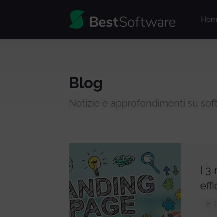
Hom
Blog
Notizie e approfondimenti su sof
I 3
effi
21 