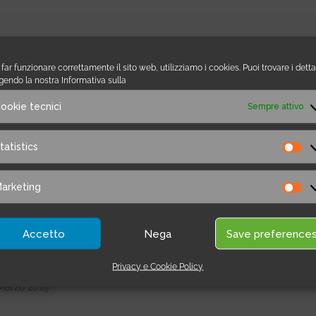
Zoom perché sceglierlo?
 far funzionare correttamente il sito web, utilizziamo i cookies. Puoi trovare i detta
prile 2019
gendo la nostra Informativa sulla
ookie tecnici
Sempre attivo
om è il primo tool di marketing italiano, rivolto a chi intende
parsi di SEO e promozione commerciale sul web.
tatistics
Sta
inua
arketing
Ma
Accetto
Nega
Save preference
tapage: Landing page facili
Privacy e Cookie Policy
Marzo 2019