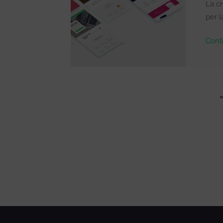
La cr
per l
Cont