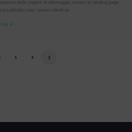
eazione delle pagine di atterraggio, ovvero le landing page,
a tua attività o per i propri clienti se
inua
«
1
2
3