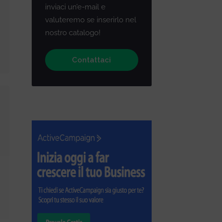
inviaci un’e-mail e
valuteremo se inserirlo nel
nostro catalogo!
Contattaci