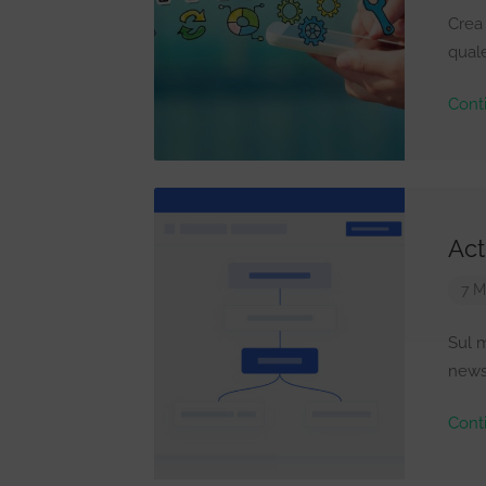
Crea 
quale
Cont
Act
7 M
Sul m
newsl
Cont