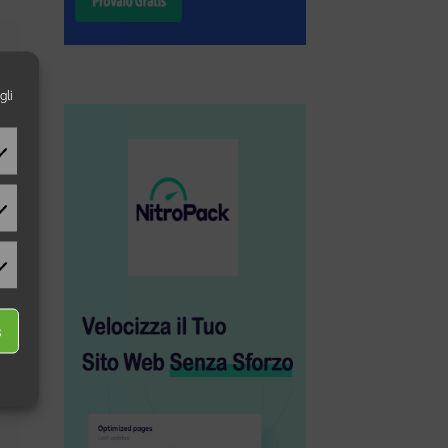
gli
tistics
rketing
s