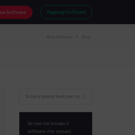
Aggiungi Software
ora Software
Best Software
Blog
Se non hai trovato il
software che cercavi,