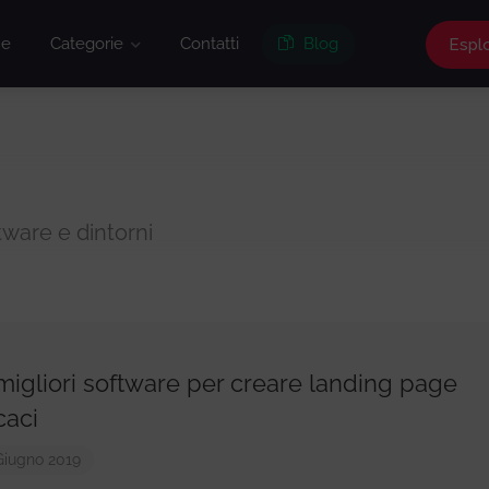
e
Categorie
Contatti
Blog
Espl
tware e dintorni
 migliori software per creare landing page
caci
Giugno 2019