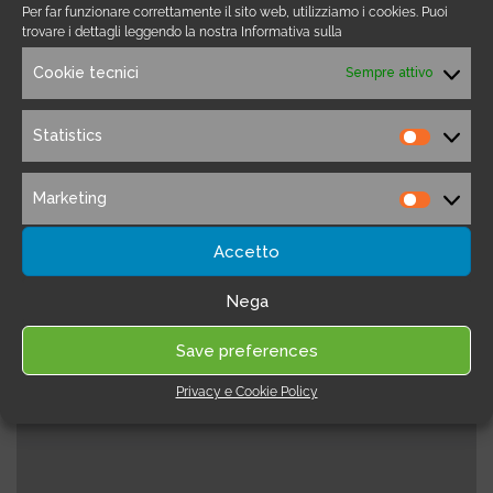
Per far funzionare correttamente il sito web, utilizziamo i cookies. Puoi
trovare i dettagli leggendo la nostra Informativa sulla
Landing Page
Cookie tecnici
Sempre attivo
Statistics
OptimizePress
Statistic
OptimizePress è un software per la creazione di
Marketing
Landing e Squeeze Page; da sottolineare i costi
Marketi
decisamente contenuti ed una buona profondità
Accetto
di opzioni.
Nega
Save preferences
Privacy e Cookie Policy