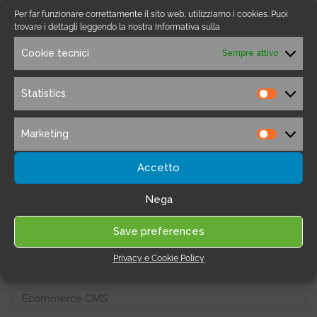
Per far funzionare correttamente il sito web, utilizziamo i cookies. Puoi
trovare i dettagli leggendo la nostra Informativa sulla
Categorie Software
Cookie tecnici
Sempre attivo
Statistics
Amazon Software
Statistic
Antivirus
Marketing
Marketi
App Connector
Accetto
Chat e Bot
Nega
CRM software
Save preferences
Privacy e Cookie Policy
E-mail Marketing
Ecommerce CMS