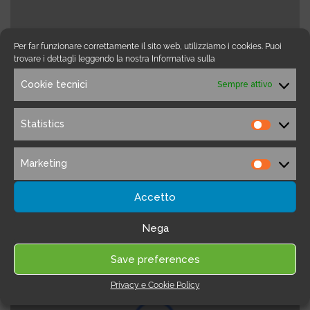
Per far funzionare correttamente il sito web, utilizziamo i cookies. Puoi
trovare i dettagli leggendo la nostra Informativa sulla
Marketing Automation
Cookie tecnici
Sempre attivo
Ontraport
Statistics
Statistic
Ontraport è un software CRM basato
principalmente sull'email marketing e integrato
Marketing
con i più popolari sistemi di pagamento.
Marketi
Accetto
Nega
Save preferences
Privacy e Cookie Policy