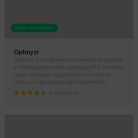
Google Ads Software
Optmyzr
Optmyzr è un software che permette la gestione
e l'ottimizzazione delle campagne PPC, fornendo
report dettagliati, suggerimenti per le parole
chiave e script generati automaticamente.
(1 recensione)