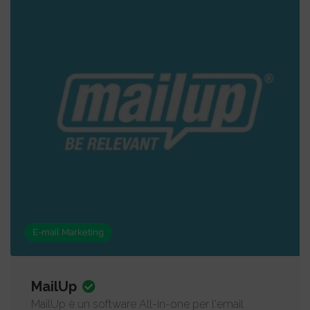
E-mail Marketing
MailUp
MailUp è un software All-in-one per l'email