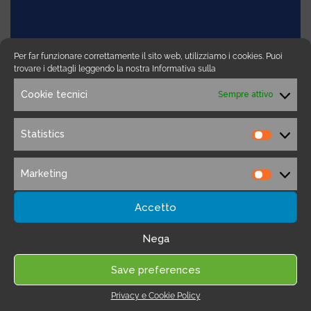
Per far funzionare correttamente il sito web, utilizziamo i cookies. Puoi
trovare i dettagli leggendo la nostra Informativa sulla
E-mail Marketing, Marketing Automation
Cookie tecnici
Sempre attivo
Active Campaign
Statistics
Statistic
Active Campaign è uno strumento che permette
l'invio di Newsletter e campagne di ogni tipo, con
Marketing
automazioni ed opzioni che permettono una
Marketi
personalizzazione delle campagne straordinaria.
Accetto
(8 recensioni)
Nega
Save preferences
Privacy e Cookie Policy