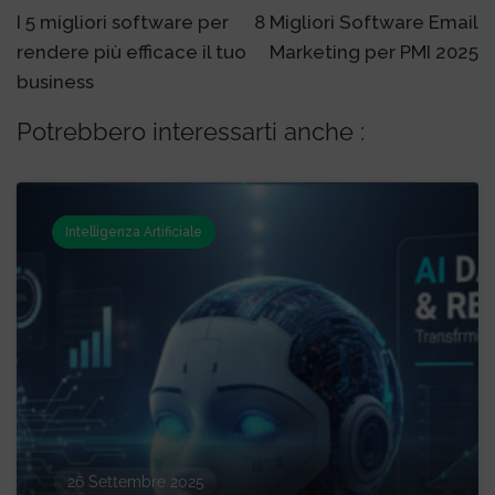
navigation
I 5 migliori software per
8 Migliori Software Email
rendere più efficace il tuo
Marketing per PMI 2025
business
Potrebbero interessarti anche :
Intelligenza Artificiale
26 Settembre 2025