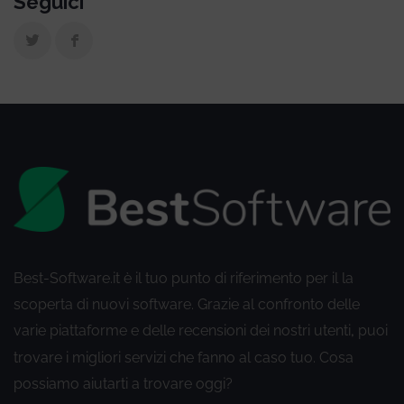
Seguici
Best-Software.it è il tuo punto di riferimento per il la
scoperta di nuovi software. Grazie al confronto delle
varie piattaforme e delle recensioni dei nostri utenti
puoi
,
trovare i migliori servizi che fanno al caso tuo. Cosa
possiamo aiutarti a trovare oggi?