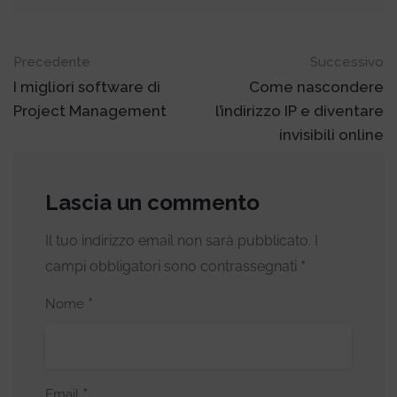
Post
Precedente
Successivo
navigation
I migliori software di
Come nascondere
Project Management
l’indirizzo IP e diventare
invisibili online
Lascia un commento
Il tuo indirizzo email non sarà pubblicato.
I
*
campi obbligatori sono contrassegnati
*
Nome
*
Email