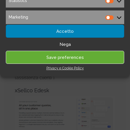
Statistics
autorità aziendale e quindi le vendite.
Statistic
Questo software mette a disposizioni anche
Marketing
altri metodi di gestione e raccolta dei
Marketi
feedback, come per esempio
mandare dei
Accetto
promemoria agli utenti che hanno messo
Nega
nel carrello
, ma non hanno ancora
acquistato oppure la
possibilità di
Save preferences
suggerire altre azioni prima di lasciare un
Privacy e Cookie Policy
commento negativo
( per esempio “contatta
l’assistenza clienti”).
xSellco Edesk