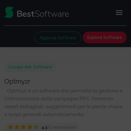
Esplora Software
Aggiungi Software
Google Ads Software
Optmyzr
Optmyzr è un software che permette la gestione e
l'ottimizzazione delle campagne PPC, fornendo
report dettagliati, suggerimenti per le parole chiave
e script generati automaticamente.
4.5
(1 recensione)