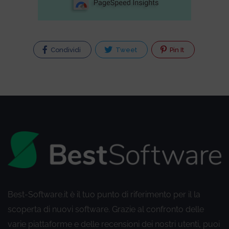
Condividi
Tweet
Pin It
Best-Software.it è il tuo punto di riferimento per il la
scoperta di nuovi software. Grazie al confronto delle
varie piattaforme e delle recensioni dei nostri utenti
puoi
,