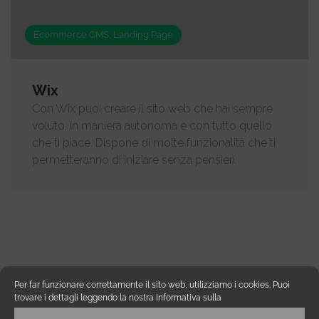
Ecommerce CMS, Landing Page
Wix
Con Wix puoi creare il sito web che hai sempre
voluto, in maniera autonoma e con tutto quello
che ti piace. Dispone di molte funzionalità che ti
permetteranno di iniziare senza pensieri.
Categorie Software
Per far funzionare correttamente il sito web, utilizziamo i cookies. Puoi
trovare i dettagli leggendo la nostra Informativa sulla
Amazon Software