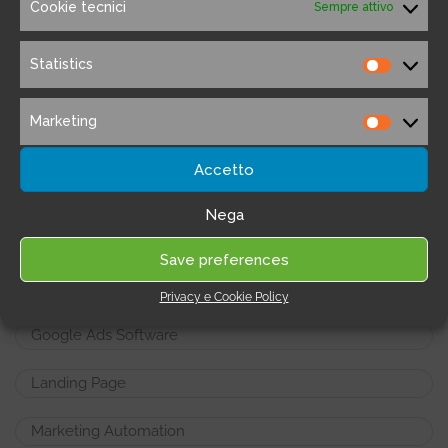
Cookie tecnici
Sempre attivo
Antivirus
Statistics
Statistic
App Connector
Marketing
Marketi
Chat e Bot
Accetto
CRM software
Nega
E-mail Marketing
Save preferences
Ecommerce CMS
Privacy e Cookie Policy
Google Ads Software
Landing Page
Marketing Automation