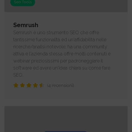
Seo Tools
Semrush
Semrush è uno strumento SEO che offre
tantissime funzionalità ed un'affidabilità nelle
ricerche/analisi notevole; ha una community
attiva e l'azienda stessa offre molti contenuti e
webinar preziosissimi per padroneggiare il
software ed avere un'idea chiara su come fare
SEO.
(4 recensioni)