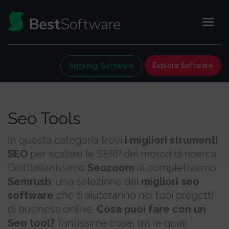
Esplora Software
Aggiungi Software
Seo Tools
In questa categoria trovi
i migliori strumenti
SEO
per scalare le SERP dei motori di ricerca.
Dall'italianissimo
Seozoom
al completissimo
Semrush
: una selezione dei
migliori seo
software
che ti aiuteranno nei tuoi progetti
di business online.
Cosa puoi fare con un
Seo tool?
Tantissime cose, tra le quali