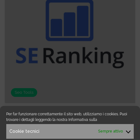
Seo Tools
Per far funzionare correttamente il sito web, utilizziamo i cookies. Puoi
Se Ranking
trovare i dettagli leggendo la nostra Informativa sulla
Seranking è una piattaforma di marketing SEO e
Cookie tecnici
Sempre attivo
web-based completa basata su cloud ed
utilizzata da oltre 12.000 PMI e 4000 agenzie in