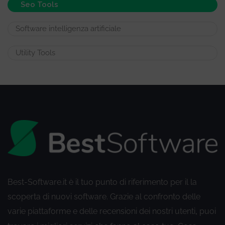
Seo Tools
Software intelligenza artificiale
Utility Tools
Best-Software.it è il tuo punto di riferimento per il la
scoperta di nuovi software. Grazie al confronto delle
varie piattaforme e delle recensioni dei nostri utenti
puoi
,